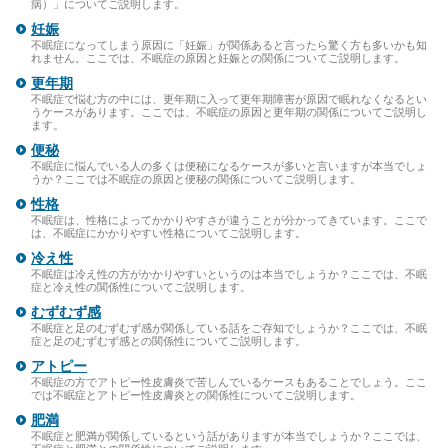
病）」についてご説明します。
妊娠
不眠症になってしまう原因に「妊娠」が関係あると言ったら驚く方も多いかも知
れません。ここでは、不眠症の原因と妊娠との関係についてご説明します。
更年期
不眠症で悩む方の中には、更年期に入って更年期障害が原因で眠れなくなるとい
うケースがあります。ここでは、不眠症の原因と更年期の関係についてご説明し
ます。
便秘
不眠症に悩んでいる人の多くは便秘になるケースが多いと言いますが本当でしょ
うか？ここでは不眠症の原因と便秘の関係についてご説明します。
性格
不眠症は、性格によってかかりやすさが違うことが分かってきています。ここで
は、不眠症にかかりやすい性格についてご説明します。
冷え性
不眠症は冷え性の方がかかりやすいというのは本当でしょうか？ここでは、不眠
症と冷え性の関係性についてご説明します。
むずむず感
不眠症と足のむずむず感が関係している話をご存知でしょうか？ここでは、不眠
症と足のむずむず感との関係性についてご説明します。
アトピー
不眠症の方でアトピー性皮膚炎で苦しんでいるケースもあることでしょう。ここ
では不眠症とアトピー性皮膚炎との関係性についてご説明します。
肥満
不眠症と肥満が関係しているという話がありますが本当でしょうか？ここでは、