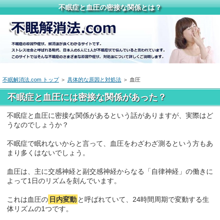
不眠症と血圧の密接な関係とは？
不眠解消法.com トップ
＞
具体的な原因と対処法
＞ 血圧
不眠症と血圧には密接な関係があった？
不眠症と血圧に密接な関係があるという話がありますが、実際はど
うなのでしょうか？
不眠症で眠れないからと言って、血圧をわざわざ測るという方もあ
まり多くはないでしょう。
血圧は、主に交感神経と副交感神経からなる「自律神経」の働きに
よって1日のリズムを刻んでいます。
これは血圧の
日内変動
と呼ばれていて、24時間周期で変動する生
体リズムの1つです。