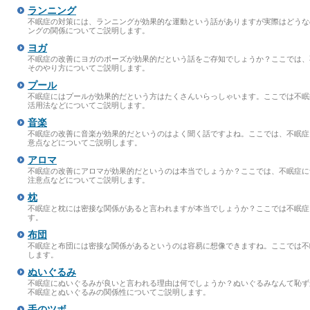
ランニング
不眠症の対策には、ランニングが効果的な運動という話がありますが実際はどうな
ングの関係についてご説明します。
ヨガ
不眠症の改善にヨガのポーズが効果的だという話をご存知でしょうか？ここでは、
そのやり方についてご説明します。
プール
不眠症にはプールが効果的だという方はたくさんいらっしゃいます。ここでは不眠
活用法などについてご説明します。
音楽
不眠症の改善に音楽が効果的だというのはよく聞く話ですよね。ここでは、不眠症
意点などについてご説明します。
アロマ
不眠症の改善にアロマが効果的だというのは本当でしょうか？ここでは、不眠症に
注意点などについてご説明します。
枕
不眠症と枕には密接な関係があると言われますが本当でしょうか？ここでは不眠症
す。
布団
不眠症と布団には密接な関係があるというのは容易に想像できますね。ここでは不
します。
ぬいぐるみ
不眠症にぬいぐるみが良いと言われる理由は何でしょうか？ぬいぐるみなんて恥ず
不眠症とぬいぐるみの関係性についてご説明します。
手のツボ