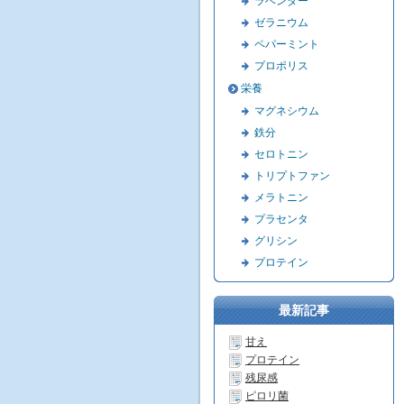
ラベンダー
ゼラニウム
ペパーミント
プロポリス
栄養
マグネシウム
鉄分
セロトニン
トリプトファン
メラトニン
プラセンタ
グリシン
プロテイン
最新記事
甘え
プロテイン
残尿感
ピロリ菌