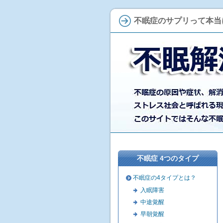
不眠症のサプリって本当
不眠症 4つのタイプ
不眠症の4タイプとは？
入眠障害
中途覚醒
早朝覚醒