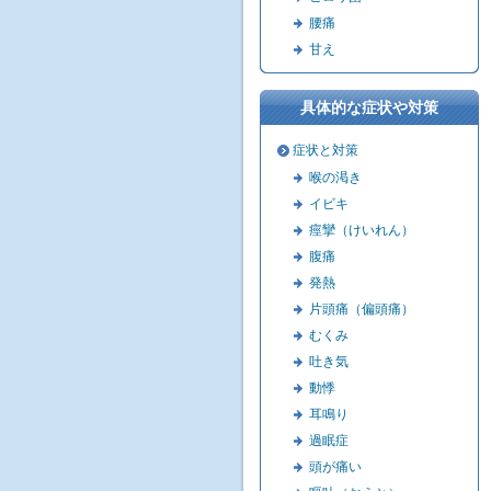
腰痛
甘え
具体的な症状や対策
症状と対策
喉の渇き
イビキ
痙攣（けいれん）
腹痛
発熱
片頭痛（偏頭痛）
むくみ
吐き気
動悸
耳鳴り
過眠症
頭が痛い