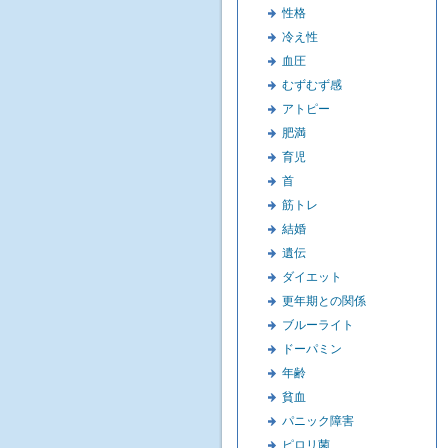
性格
冷え性
血圧
むずむず感
アトピー
肥満
育児
首
筋トレ
結婚
遺伝
ダイエット
更年期との関係
ブルーライト
ドーパミン
年齢
貧血
パニック障害
ピロリ菌