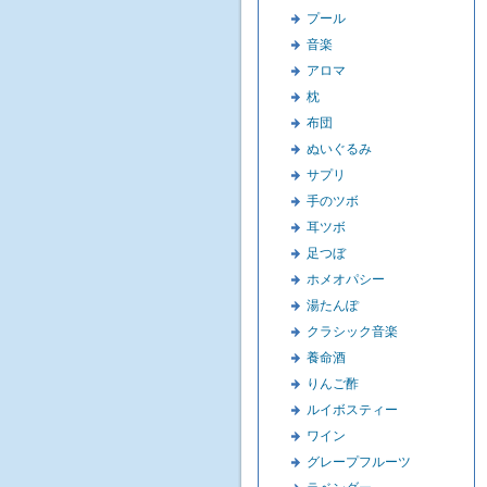
プール
音楽
アロマ
枕
布団
ぬいぐるみ
サプリ
手のツボ
耳ツボ
足つぼ
ホメオパシー
湯たんぽ
クラシック音楽
養命酒
りんご酢
ルイボスティー
ワイン
グレープフルーツ