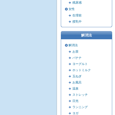
残尿感
女性
生理前
授乳中
解消法
解消法
お茶
バナナ
ヨーグルト
ホットミルク
玉ねぎ
お風呂
温泉
ストレッチ
日光
ランニング
ヨガ