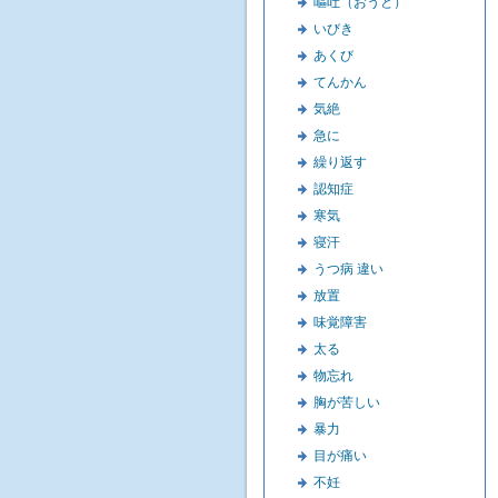
嘔吐（おうと）
いびき
あくび
てんかん
気絶
急に
繰り返す
認知症
寒気
寝汗
うつ病 違い
放置
味覚障害
太る
物忘れ
胸が苦しい
暴力
目が痛い
不妊