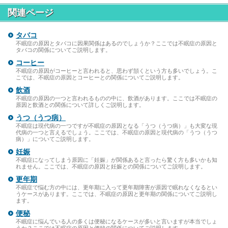
関連ページ
タバコ
不眠症の原因とタバコに因果関係はあるのでしょうか？ここでは不眠症の原因と
タバコの関係についてご説明します。
コーヒー
不眠症の原因がコーヒーと言われると、思わず頷くという方も多いでしょう。こ
こでは、不眠症の原因とコーヒーとの関係についてご説明します。
飲酒
不眠症の原因の一つと言われるものの中に、飲酒があります。ここでは不眠症の
原因と飲酒との関係について詳しくご説明します。
うつ（うつ病）
不眠症は現代病の一つですが不眠症の原因となる「うつ（うつ病）」も大変な現
代病の一つと言えるでしょう。ここでは、不眠症の原因と現代病の「うつ（うつ
病）」についてご説明します。
妊娠
不眠症になってしまう原因に「妊娠」が関係あると言ったら驚く方も多いかも知
れません。ここでは、不眠症の原因と妊娠との関係についてご説明します。
更年期
不眠症で悩む方の中には、更年期に入って更年期障害が原因で眠れなくなるとい
うケースがあります。ここでは、不眠症の原因と更年期の関係についてご説明し
ます。
便秘
不眠症に悩んでいる人の多くは便秘になるケースが多いと言いますが本当でしょ