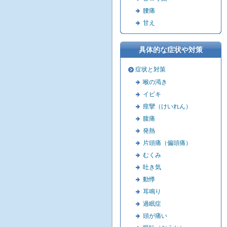
腰痛
甘え
具体的な症状や対策
症状と対策
喉の渇き
イビキ
痙攣（けいれん）
腹痛
発熱
片頭痛（偏頭痛）
むくみ
吐き気
動悸
耳鳴り
過眠症
頭が痛い