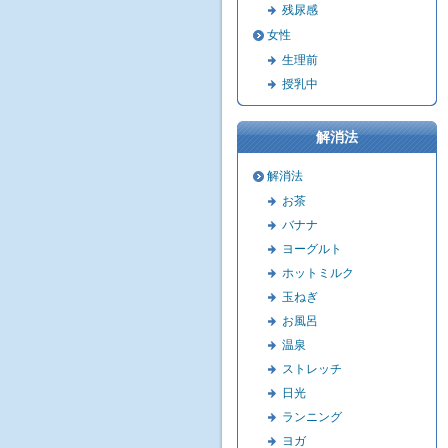
残尿感
女性
生理前
授乳中
解消法
解消法
お茶
バナナ
ヨーグルト
ホットミルク
玉ねぎ
お風呂
温泉
ストレッチ
日光
ランニング
ヨガ