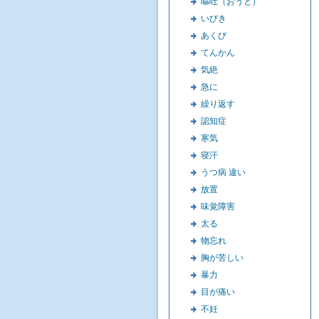
嘔吐（おうと）
いびき
あくび
てんかん
気絶
急に
繰り返す
認知症
寒気
寝汗
うつ病 違い
放置
味覚障害
太る
物忘れ
胸が苦しい
暴力
目が痛い
不妊