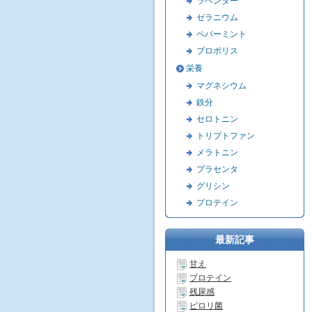
ラベンダー
ゼラニウム
ペパーミント
プロポリス
栄養
マグネシウム
鉄分
セロトニン
トリプトファン
メラトニン
プラセンタ
グリシン
プロテイン
最新記事
甘え
プロテイン
残尿感
ピロリ菌