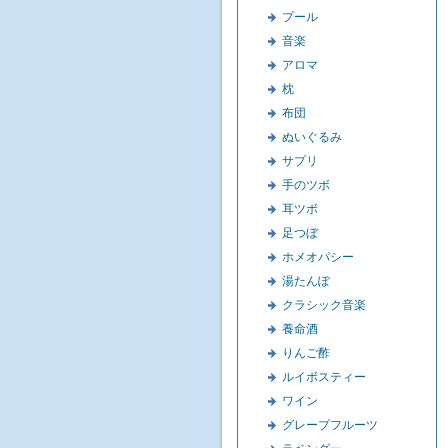
プール
音楽
アロマ
枕
布団
ぬいぐるみ
サプリ
手のツボ
耳ツボ
足つぼ
ホメオパシー
湯たんぽ
クラシック音楽
養命酒
りんご酢
ルイボスティー
ワイン
グレープフルーツ