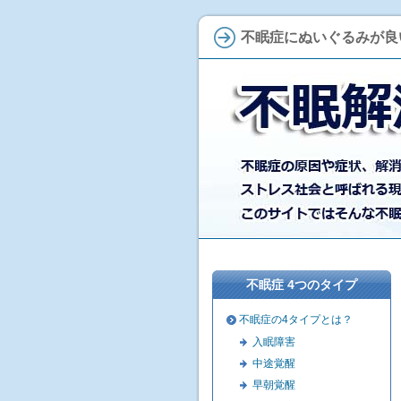
不眠症にぬいぐるみが良
不眠症 4つのタイプ
不眠症の4タイプとは？
入眠障害
中途覚醒
早朝覚醒