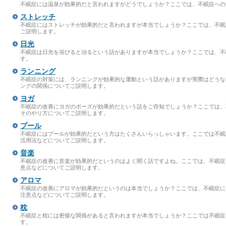
不眠症には温泉が効果的だと言われますがどうでしょうか？ここでは、不眠症への
ストレッチ
不眠症にはストレッチが効果的だと言われますが本当でしょうか？ここでは、不眠
ご説明します。
日光
不眠症は日光を浴びると治るという話がありますが本当でしょうか？ここでは、不
す。
ランニング
不眠症の対策には、ランニングが効果的な運動という話がありますが実際はどうな
ングの関係についてご説明します。
ヨガ
不眠症の改善にヨガのポーズが効果的だという話をご存知でしょうか？ここでは、
そのやり方についてご説明します。
プール
不眠症にはプールが効果的だという方はたくさんいらっしゃいます。ここでは不眠
活用法などについてご説明します。
音楽
不眠症の改善に音楽が効果的だというのはよく聞く話ですよね。ここでは、不眠症
意点などについてご説明します。
アロマ
不眠症の改善にアロマが効果的だというのは本当でしょうか？ここでは、不眠症に
注意点などについてご説明します。
枕
不眠症と枕には密接な関係があると言われますが本当でしょうか？ここでは不眠症
す。