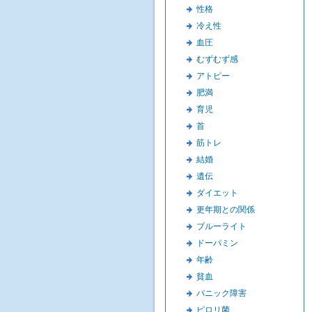
性格
冷え性
血圧
むずむず感
アトピー
肥満
育児
首
筋トレ
結婚
遺伝
ダイエット
更年期との関係
ブルーライト
ドーパミン
年齢
貧血
パニック障害
ピロリ菌