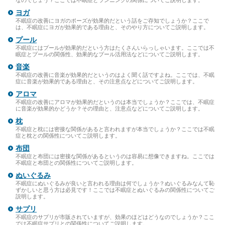
なのでしょう？ここでは不眠症とランニングの関係についてご説明します。
ヨガ
不眠症の改善にヨガのポーズが効果的だという話をご存知でしょうか？ここで
は、不眠症にヨガが効果的である理由と、そのやり方についてご説明します。
プール
不眠症にはプールが効果的だという方はたくさんいらっしゃいます。ここでは不
眠症とプールの関係性、効果的なプール活用法などについてご説明します。
音楽
不眠症の改善に音楽が効果的だというのはよく聞く話ですよね。ここでは、不眠
症に音楽が効果的である理由と、その注意点などについてご説明します。
アロマ
不眠症の改善にアロマが効果的だというのは本当でしょうか？ここでは、不眠症
に音楽が効果的かどうか？その理由と、注意点などについてご説明します。
枕
不眠症と枕には密接な関係があると言われますが本当でしょうか？ここでは不眠
症と枕との関係性についてご説明します。
布団
不眠症と布団には密接な関係があるというのは容易に想像できますね。ここでは
不眠症と布団との関係性についてご説明します。
ぬいぐるみ
不眠症にぬいぐるみが良いと言われる理由は何でしょうか？ぬいぐるみなんて恥
ずかしいと思う方は必見です！ここでは不眠症とぬいぐるみの関係性についてご
説明します。
サプリ
不眠症のサプリが市販されていますが、効果のほどはどうなのでしょうか？ここ
では不眠症サプリとの関係性についてご説明します。