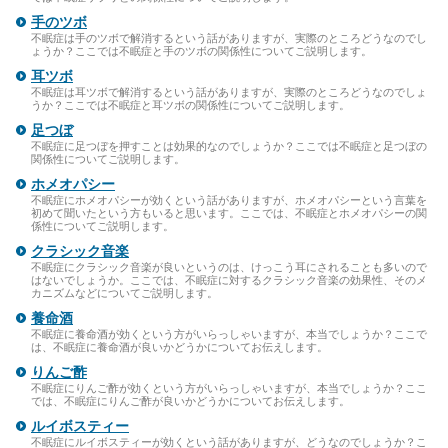
手のツボ
不眠症は手のツボで解消するという話がありますが、実際のところどうなのでし
ょうか？ここでは不眠症と手のツボの関係性についてご説明します。
耳ツボ
不眠症は耳ツボで解消するという話がありますが、実際のところどうなのでしょ
うか？ここでは不眠症と耳ツボの関係性についてご説明します。
足つぼ
不眠症に足つぼを押すことは効果的なのでしょうか？ここでは不眠症と足つぼの
関係性についてご説明します。
ホメオパシー
不眠症にホメオパシーが効くという話がありますが、ホメオパシーという言葉を
初めて聞いたという方もいると思います。ここでは、不眠症とホメオパシーの関
係性についてご説明します。
クラシック音楽
不眠症にクラシック音楽が良いというのは、けっこう耳にされることも多いので
はないでしょうか。ここでは、不眠症に対するクラシック音楽の効果性、そのメ
カニズムなどについてご説明します。
養命酒
不眠症に養命酒が効くという方がいらっしゃいますが、本当でしょうか？ここで
は、不眠症に養命酒が良いかどうかについてお伝えします。
りんご酢
不眠症にりんご酢が効くという方がいらっしゃいますが、本当でしょうか？ここ
では、不眠症にりんご酢が良いかどうかについてお伝えします。
ルイボスティー
不眠症にルイボスティーが効くという話がありますが、どうなのでしょうか？こ