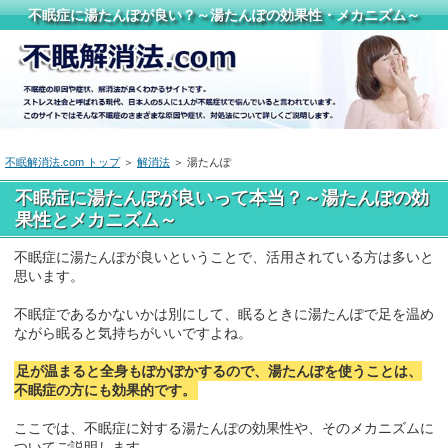
不眠症に湯たんぽが良い？～湯たんぽの効果性・メカニズム～
不眠解消法.com トップ
＞
解消法
＞ 湯たんぽ
不眠症に湯たんぽが良いって本当？～湯たんぽの効
果性とメカニズム～
不眠症に湯たんぽが良いということで、活用されている方は多いと
思います。
不眠症であるかないかは別にして、眠るときに湯たんぽで足を温め
ながら眠ると気持ちがいいですよね。
足が温まると全身もぽかぽかするので、湯たんぽを使うことは、
不眠症の方にも効果的です。
ここでは、不眠症に対する湯たんぽの効果性や、そのメカニズムに
ついてご説明します。