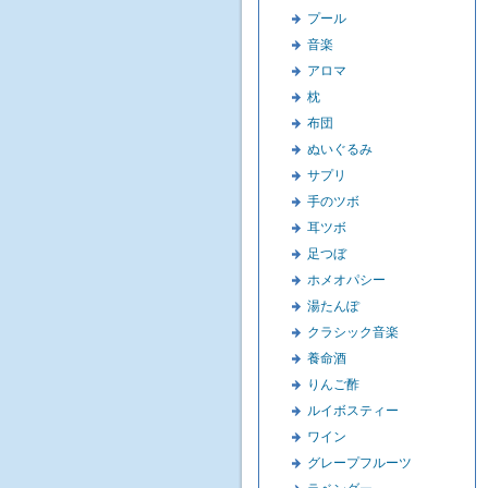
プール
音楽
アロマ
枕
布団
ぬいぐるみ
サプリ
手のツボ
耳ツボ
足つぼ
ホメオパシー
湯たんぽ
クラシック音楽
養命酒
りんご酢
ルイボスティー
ワイン
グレープフルーツ