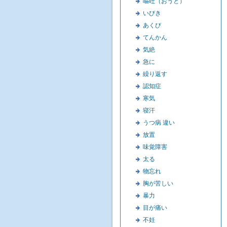
嘔吐（おうと）
いびき
あくび
てんかん
気絶
急に
繰り返す
認知症
寒気
寝汗
うつ病 違い
放置
味覚障害
太る
物忘れ
胸が苦しい
暴力
目が痛い
不妊