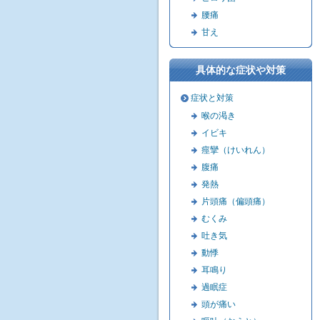
腰痛
甘え
具体的な症状や対策
症状と対策
喉の渇き
イビキ
痙攣（けいれん）
腹痛
発熱
片頭痛（偏頭痛）
むくみ
吐き気
動悸
耳鳴り
過眠症
頭が痛い