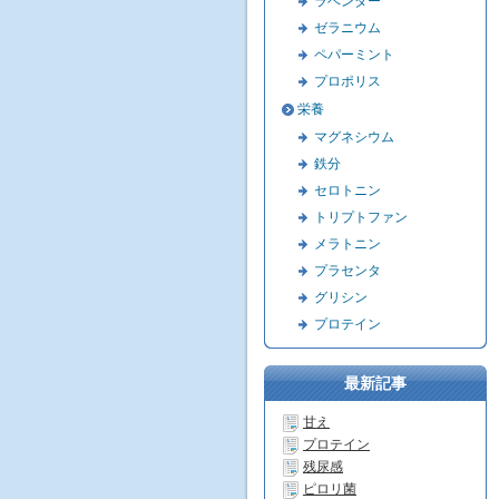
ラベンダー
ゼラニウム
ペパーミント
プロポリス
栄養
マグネシウム
鉄分
セロトニン
トリプトファン
メラトニン
プラセンタ
グリシン
プロテイン
最新記事
甘え
プロテイン
残尿感
ピロリ菌