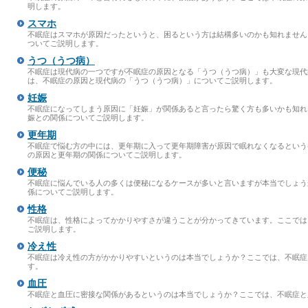
明します。
スマホ
不眠症はスマホが原因だったというと、困るという方は結構多いのかも知れません
ついてご説明します。
うつ（うつ病）
不眠症は現代病の一つですが不眠症の原因となる「うつ（うつ病）」も大変な現代
は、不眠症の原因と現代病の「うつ（うつ病）」についてご説明します。
妊娠
不眠症になってしまう原因に「妊娠」が関係あると言ったら驚く方も多いかも知れ
娠との関係についてご説明します。
更年期
不眠症で悩む方の中には、更年期に入って更年期障害が原因で眠れなくなるという
の原因と更年期の関係についてご説明します。
便秘
不眠症に悩んでいる人の多くは便秘になるケースが多いと言いますが本当でしょう
係についてご説明します。
性格
不眠症は、性格によってかかりやすさが違うことが分かってきています。ここでは
ご説明します。
冷え性
不眠症は冷え性の方がかかりやすいというのは本当でしょうか？ここでは、不眠症
す。
血圧
不眠症と血圧に密接な関係があるというのは本当でしょうか？ここでは、不眠症と