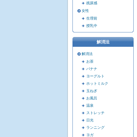
残尿感
女性
生理前
授乳中
解消法
解消法
お茶
バナナ
ヨーグルト
ホットミルク
玉ねぎ
お風呂
温泉
ストレッチ
日光
ランニング
ヨガ