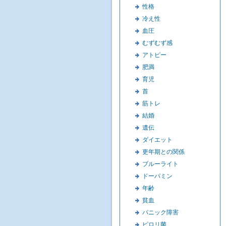
性格
冷え性
血圧
むずむず感
アトピー
肥満
育児
首
筋トレ
結婚
遺伝
ダイエット
更年期との関係
ブルーライト
ドーパミン
年齢
貧血
パニック障害
ピロリ菌