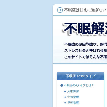
不眠症は甘えに過ぎない
不眠症 4つのタイプ
不眠症の4タイプとは？
入眠障害
中途覚醒
早朝覚醒